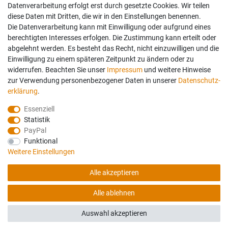
Datenverarbeitung erfolgt erst durch gesetzte Cookies. Wir teilen
diese Daten mit Dritten, die wir in den Einstellungen benennen.
Die Datenverarbeitung kann mit Einwilligung oder aufgrund eines
berechtigten Interesses erfolgen. Die Zustimmung kann erteilt oder
abgelehnt werden. Es besteht das Recht, nicht einzuwilligen und die
Einwilligung zu einem späteren Zeitpunkt zu ändern oder zu
widerrufen. Beachten Sie unser
Impressum
und weitere Hinweise
zur Verwendung personenbezogener Daten in unserer
Daten­schutz­
erklärung
.
Essenziell
Statistik
PayPal
Funktional
Weitere Einstellungen
Folgen Sie uns auch auf:
Geprüfte Sicherheit:
Alle akzeptieren
Alle ablehnen
© Copyright 2026 Haßdenteufel Bettensysteme. Alle Rechte vorbehalten.
Auswahl akzeptieren