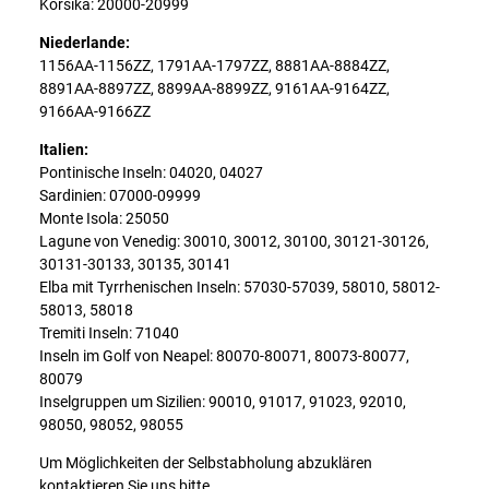
Korsika: 20000-20999
Niederlande:
1156AA-1156ZZ, 1791AA-1797ZZ, 8881AA-8884ZZ,
8891AA-8897ZZ, 8899AA-8899ZZ, 9161AA-9164ZZ,
9166AA-9166ZZ
Italien:
Pontinische Inseln: 04020, 04027
Sardinien: 07000-09999
Monte Isola: 25050
Lagune von Venedig: 30010, 30012, 30100, 30121-30126,
30131-30133, 30135, 30141
Elba mit Tyrrhenischen Inseln: 57030-57039, 58010, 58012-
58013, 58018
Tremiti Inseln: 71040
Inseln im Golf von Neapel: 80070-80071, 80073-80077,
80079
Inselgruppen um Sizilien: 90010, 91017, 91023, 92010,
98050, 98052, 98055
Um Möglichkeiten der Selbstabholung abzuklären
kontaktieren Sie uns bitte