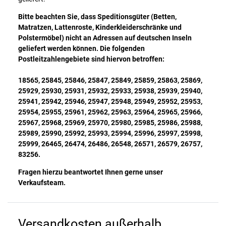
Bitte beachten Sie, dass Speditionsgüter (Betten,
Matratzen, Lattenroste, Kinderkleiderschränke und
Polstermöbel) nicht an Adressen auf deutschen Inseln
geliefert werden können. Die folgenden
Postleitzahlengebiete sind hiervon betroffen:
18565, 25845, 25846, 25847, 25849, 25859, 25863, 25869,
25929, 25930, 25931, 25932, 25933, 25938, 25939, 25940,
25941, 25942, 25946, 25947, 25948, 25949, 25952, 25953,
25954, 25955, 25961, 25962, 25963, 25964, 25965, 25966,
25967, 25968, 25969, 25970, 25980, 25985, 25986, 25988,
25989, 25990, 25992, 25993, 25994, 25996, 25997, 25998,
25999, 26465, 26474, 26486, 26548, 26571, 26579, 26757,
83256.
Fragen hierzu beantwortet Ihnen gerne unser
Verkaufsteam.
Versandkosten außerhalb