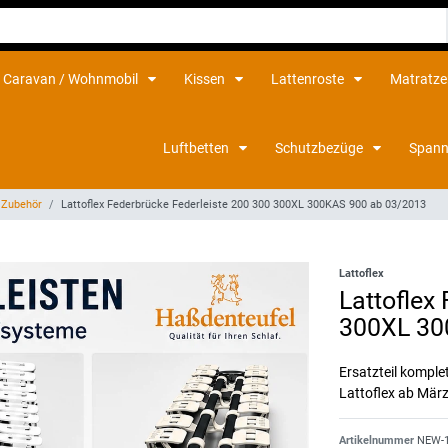
Caravan / Wohnmobil
Kissen
Lattenroste
Matratz
Luftbetten
Schutzbezüge
Spann
e Zubehör
Lattoflex Federbrücke Federleiste 200 300 300XL 300KAS 900 ab 03/2013
Lattoflex
Lattoflex
300XL 30
Ersatzteil kompl
Lattoflex ab Mär
Artikelnummer
NEW-