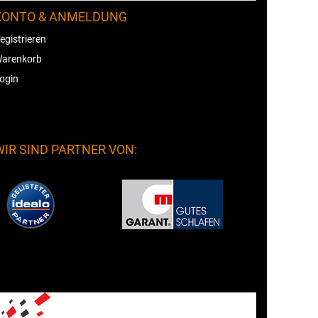
KONTO & ANMELDUNG
egistrieren
arenkorb
ogin
WIR SIND PARTNER VON: