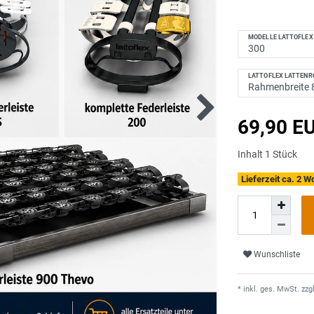
MODELLE LATTOFLEX
LATTOFLEX LATTENR
69,90 E
Inhalt
1
Stück
Lieferzeit ca. 2 
Wunschliste
* inkl. ges. MwSt. zzgl