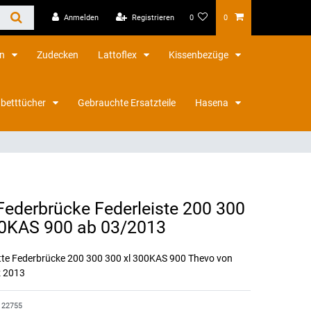
Anmelden
Registrieren
0
0
en
Zudecken
Lattoflex
Kissenbezüge
betttücher
Gebrauchte Ersatzteile
Hasena
 Federbrücke Federleiste 200 300
0KAS 900 ab 03/2013
ette Federbrücke 200 300 300 xl 300KAS 900 Thevo von
z 2013
122755