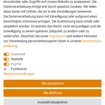
einzubinden oder Zugriffe auf unsere Website zu analysieren. Die
Datenverarbeitung erfolgt erst durch gesetzte Cookies. Wir teilen
diese Daten mit Dritten, die wir in den Einstellungen benennen.
Die Datenverarbeitung kann mit Einwilligung oder aufgrund eines
berechtigten Interesses erfolgen. Die Zustimmung kann erteilt oder
abgelehnt werden. Es besteht das Recht, nicht einzuwilligen und die
Einwilligung zu einem späteren Zeitpunkt zu ändern oder zu
widerrufen. Beachten Sie unser
Impressum
und weitere Hinweise
zur Verwendung personenbezogener Daten in unserer
Daten­schutz­
erklärung
.
Essenziell
Statistik
PayPal
Funktional
Weitere Einstellungen
Folgen Sie uns auch auf:
Geprüfte Sicherheit:
Alle akzeptieren
Alle ablehnen
© Copyright 2026 Haßdenteufel Bettensysteme. Alle Rechte vorbehalten.
Auswahl akzeptieren