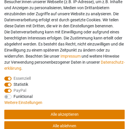
Besucher:innen unserer Webseite (z.B. IP-Adresse), um z.B. Inhalte
und Anzeigen zu personalisieren, Medien von Drittanbietern
einzubinden oder Zugriffe auf unsere Website zu analysieren. Die
Datenverarbeitung erfolgt erst durch gesetzte Cookies. Wir teilen
diese Daten mit Dritten, die wir in den Einstellungen benennen.
Die Datenverarbeitung kann mit Einwilligung oder aufgrund eines
berechtigten Interesses erfolgen. Die Zustimmung kann erteilt oder
abgelehnt werden. Es besteht das Recht, nicht einzuwilligen und die
Einwilligung zu einem späteren Zeitpunkt zu ändern oder zu
widerrufen. Beachten Sie unser
Impressum
und weitere Hinweise
zur Verwendung personenbezogener Daten in unserer
Daten­schutz­
erklärung
.
Essenziell
Statistik
PayPal
Funktional
Weitere Einstellungen
Folgen Sie uns auch auf:
Geprüfte Sicherheit:
Alle akzeptieren
Alle ablehnen
© Copyright 2026 Haßdenteufel Bettensysteme. Alle Rechte vorbehalten.