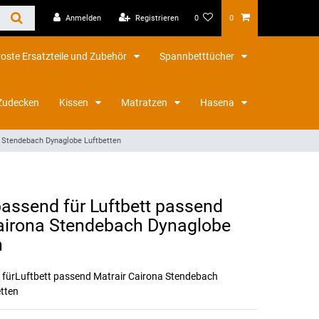
Anmelden
Registrieren
0
0
roste Ersatzteile und Zubehör
Spannbetttücher
Zudecken
Kissen
Matratzen
Hasena
a Stendebach Dynaglobe Luftbetten
passend für Luftbett passend
airona Stendebach Dynaglobe
n
 fürLuftbett passend Matrair Cairona Stendebach
tten