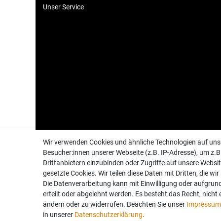
Unser Service
Wir verwenden Cookies und ähnliche Technologien auf un
Besucher:innen unserer Webseite (z.B. IP-Adresse), um z.B
Drittanbietern einzubinden oder Zugriffe auf unsere Websit
gesetzte Cookies. Wir teilen diese Daten mit Dritten, die wi
Die Datenverarbeitung kann mit Einwilligung oder aufgrun
Folgen Sie uns auch auf:
erteilt oder abgelehnt werden. Es besteht das Recht, nicht 
ändern oder zu widerrufen. Beachten Sie unser
Impressum
in unserer
Daten­schutz­erklärung
.