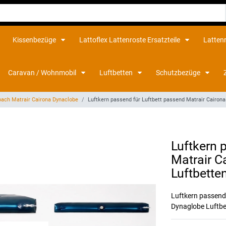
Kissenbezüge
Lattoflex Lattenroste Ersatzteile
Latten
Caravan / Wohnmobil
Luftbetten
Schutzbezüge
bach Matrair Cairona Dynaclobe
Luftkern passend für Luftbett passend Matrair Cairon
Luftkern 
Matrair C
Luftbette
Luftkern passend
Dynaglobe Luftbe