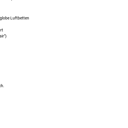
globe Luftbetten
rt
ir")
ch.