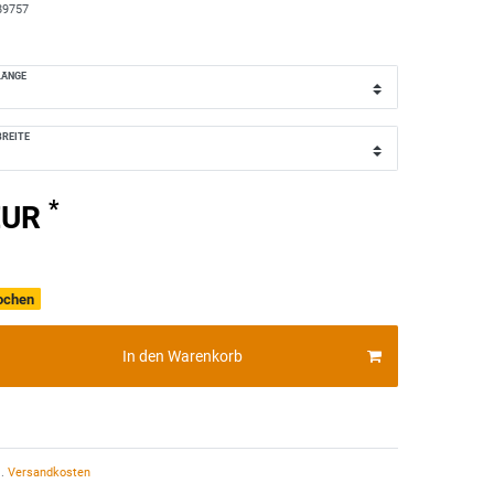
89757
LÄNGE
REITE
*
EUR
Wochen
In den Warenkorb
.
Versandkosten