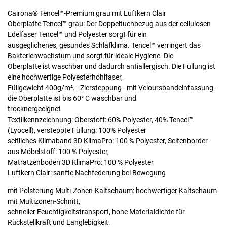
Cairona® Tencel™-Premium grau mit Luftkern Clair
Oberplatte Tencel™ grau: Der Doppeltuchbezug aus der cellulosen
Edelfaser Tencel™ und Polyester sorgt für ein
ausgeglichenes, gesundes Schlafklima. Tencel™ verringert das
Bakterienwachstum und sorgt für ideale Hygiene. Die
Oberplatte ist waschbar und dadurch antiallergisch. Die Füllung ist
eine hochwertige Polyesterhohlfaser,
Füllgewicht 400g/m². - Ziersteppung - mit Veloursbandeinfassung -
die Oberplatte ist bis 60° C waschbar und
trocknergeeignet
Textilkennzeichnung: Oberstoff: 60% Polyester, 40% Tencel™
(Lyocell), versteppte Füllung: 100% Polyester
seitliches Klimaband 3D KlimaPro: 100 % Polyester, Seitenborder
aus Möbelstoff: 100 % Polyester,
Matratzenboden 3D KlimaPro: 100 % Polyester
Luftkern Clair: sanfte Nachfederung bei Bewegung
mit Polsterung Multi-Zonen-Kaltschaum: hochwertiger Kaltschaum
mit Multizonen-Schnitt,
schneller Feuchtigkeitstransport, hohe Materialdichte für
Rückstellkraft und Langlebigkeit.