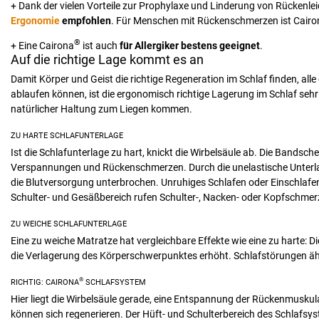
+ Dank der vielen Vorteile zur Prophylaxe und Linderung von Rückenl
Ergonomie
empfohlen
. Für Menschen mit Rückenschmerzen ist Cairo
®
+ Eine Cairona
ist auch
für Allergiker bestens geeignet
.
Auf die richtige Lage kommt es an
Damit Körper und Geist die richtige Regeneration im Schlaf finden, all
ablaufen können, ist die ergonomisch richtige Lagerung im Schlaf sehr w
natürlicher Haltung zum Liegen kommen.
ZU HARTE SCHLAFUNTERLAGE
Ist die Schlafunterlage zu hart, knickt die Wirbelsäule ab. Die Bands
Verspannungen und Rückenschmerzen. Durch die unelastische Unterl
die Blutversorgung unterbrochen. Unruhiges Schlafen oder Einschlafen
Schulter- und Gesäßbereich rufen Schulter-, Nacken- oder Kopfschme
ZU WEICHE SCHLAFUNTERLAGE
Eine zu weiche Matratze hat vergleichbare Effekte wie eine zu harte: Di
die Verlagerung des Körperschwerpunktes erhöht. Schlafstörungen ähnli
®
RICHTIG: CAIRONA
SCHLAFSYSTEM
Hier liegt die Wirbelsäule gerade, eine Entspannung der Rückenmuskula
können sich regenerieren. Der Hüft- und Schulterbereich des Schlafsyst