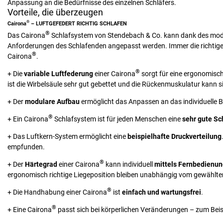
Anpassung an die Bedürfnisse des einzelnen Schläfers.
Vorteile, die überzeugen
®
Cairona
– LUFTGEFEDERT RICHTIG SCHLAFEN
®
Das Cairona
Schlafsystem von Stendebach & Co. kann dank des modul
Anforderungen des Schlafenden angepasst werden. Immer die richtige
®
Cairona
.
®
+ Die
variable Luftfederung
einer Cairona
sorgt für eine ergonomisc
ist die Wirbelsäule sehr gut gebettet und die Rückenmuskulatur kann 
+ Der
modulare Aufbau
ermöglicht das Anpassen an das individuelle 
®
+ Ein Cairona
Schlafsystem ist für jeden Menschen eine
sehr gute Sc
+ Das Luftkern-System ermöglicht eine
beispielhafte Druckverteilung
empfunden.
®
+ Der
Härtegrad
einer Cairona
kann individuell
mittels Fernbedienu
ergonomisch richtige Liegeposition bleiben unabhängig vom gewählte
®
+ Die Handhabung einer Cairona
ist
einfach und wartungsfrei
.
®
+ Eine Cairona
passt sich bei körperlichen Veränderungen – zum Bei