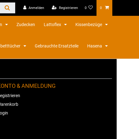
Anmelden
Registrieren
0
0
en
Zudecken
Lattoflex
Kissenbezüge
betttücher
Gebrauchte Ersatzteile
Hasena
KONTO & ANMELDUNG
egistrieren
arenkorb
ogin