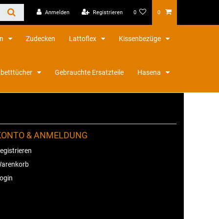
Anmelden
Registrieren
0
0
en
Zudecken
Lattoflex
Kissenbezüge
betttücher
Gebrauchte Ersatzteile
Hasena
KONTO & ANMELDUNG
egistrieren
arenkorb
ogin