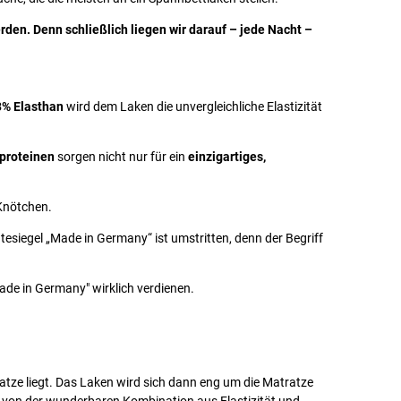
den. Denn schließlich liegen wir darauf – jede Nacht –
3% Elasthan
wird dem Laken die unvergleichliche Elastizität
proteinen
sorgen nicht nur für ein
einzigartiges,
 Knötchen.
siegel „Made in Germany“ ist umstritten, denn der Begriff
ade in Germany" wirklich verdienen.
atze liegt. Das Laken wird sich dann eng um die Matratze