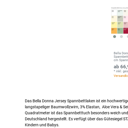
Bella Don
Spannbett
cm Spann
ab 66,
*
inkl. ge
Versandk
Das Bella Donna Jersey Spannbettlaken ist ein hochwertiges
langstapeliger Baumwollzwirn, 3% Elastan, Aloe Vera & S
Quadratmeter ist das Spannbetttuch besonders weich und 
Deutschland hergestellt. Es verfügt über das Gütesiegel 
Kindern und Babys.