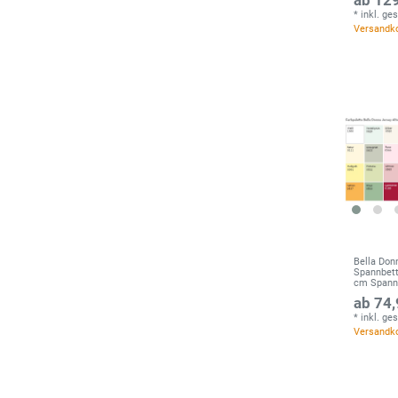
ab 129
*
inkl. ge
Versandk
Bella Don
Spannbett
cm Spann
ab 74,
*
inkl. ge
Versandk