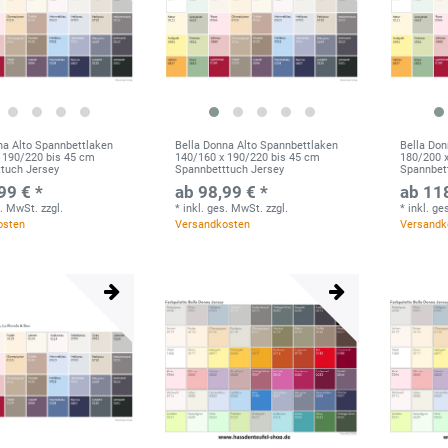
na Alto Spannbettlaken
Bella Donna Alto Spannbettlaken
Bella Don
 190/220 bis 45 cm
140/160 x 190/220 bis 45 cm
180/200 
tuch Jersey
Spannbetttuch Jersey
Spannbet
99 € *
ab 98,99 € *
ab 118
s. MwSt.
zzgl.
*
inkl. ges. MwSt.
zzgl.
*
inkl. g
osten
Versandkosten
Versandk