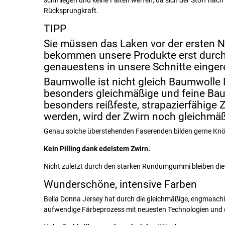
schmiegen und keine Falten werfen, da sich der Stoff na
Rücksprungkraft.
TIPP
Sie müssen das Laken vor der ersten 
bekommen unsere Produkte erst durch da
genauestens in unsere Schnitte einger
Baumwolle ist nicht gleich Baumwolle 
besonders gleichmäßige und feine Baum
besonders reißfeste, strapazierfähige 
werden, wird der Zwirn noch gleichmä
Genau solche überstehenden Faserenden bilden gerne Knötch
Kein Pilling dank edelstem Zwirn.
Nicht zuletzt durch den starken Rundumgummi bleiben die S
Wunderschöne, intensive Farben
Bella Donna Jersey hat durch die gleichmäßige, engmaschig
aufwendige Färbeprozess mit neuesten Technologien und de