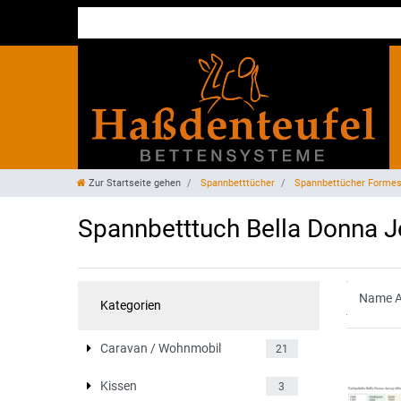
Zur Startseite gehen
Spannbetttücher
Spannbettücher Forme
Spannbetttuch Bella Donna J
Kategorien
Caravan / Wohnmobil
21
Kissen
3