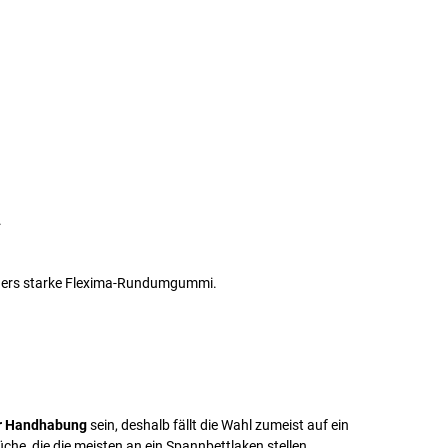
.
nders starke Flexima-Rundumgummi.
er Handhabung
sein, deshalb fällt die Wahl zumeist auf ein
üche, die die meisten an ein Spannbettlaken stellen.