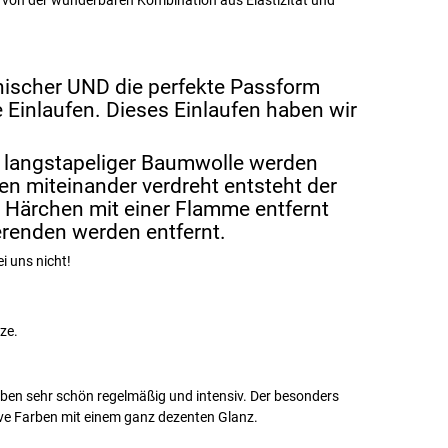
 von der wunderbaren Kombination aus Elastizität und
nischer UND die perfekte Passform
 Einlaufen. Dieses Einlaufen haben wir
r, langstapeliger Baumwolle werden
n miteinander verdreht entsteht der
e Härchen mit einer Flamme entfernt
erenden werden entfernt.
i uns nicht!
ze.
arben sehr schön regelmäßig und intensiv. Der besonders
ive Farben mit einem ganz dezenten Glanz.