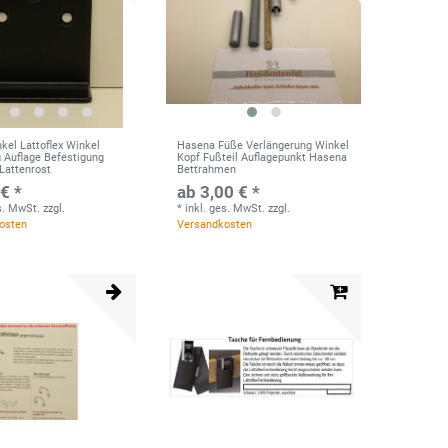
kel Lattoflex Winkel
Hasena Füße Verlängerung Winkel
 Auflage Befestigung
Kopf Fußteil Auflagepunkt Hasena
Lattenrost
Bettrahmen
€ *
ab 3,00 € *
es. MwSt.
zzgl.
*
inkl. ges. MwSt.
zzgl.
osten
Versandkosten