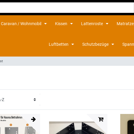
Caravan / Wohnmobil
Kissen
Lattenroste
Matratz
Luftbetten
Schutzbezüge
Spann
ost