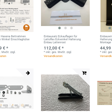
l Hasena Bettrahmen
Einbausatz Eckauflagen für
Einbauwin
 Winkel Einschlaghülse
Lattoflex Eckwinkel Halterung
Halterung
Einbau Lattenrost
Montage 
9 € *
112,00 € *
44,99 
s. MwSt.
zzgl.
*
inkl. ges. MwSt.
zzgl.
*
inkl. g
osten
Versandkosten
Versandk