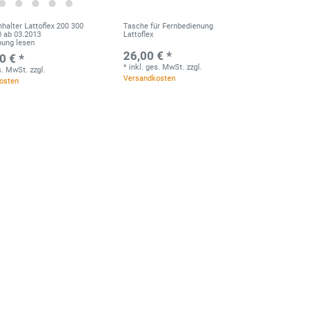
halter Lattoflex 200 300
Tasche für Fernbedienung
0 ab 03.2013
Lattoflex
bung lesen
26,00 € *
0 € *
*
inkl. ges. MwSt.
zzgl.
es. MwSt.
zzgl.
Versandkosten
osten