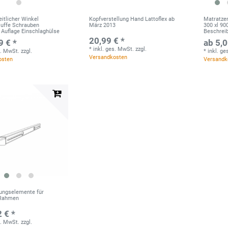
itlicher Winkel
Kopfverstellung Hand Lattoflex ab
Matratzen
ffe Schrauben
März 2013
300 xl 90
 Auflage Einschlaghülse
Beschrei
20,99 € *
9 € *
ab 5,0
*
inkl. ges. MwSt.
zzgl.
s. MwSt.
zzgl.
*
inkl. g
Versandkosten
osten
Versandk
ungselemente für
 Rahmen
 € *
s. MwSt.
zzgl.