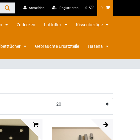
Anmelden
Registrieren
0
0
en
Zudecken
Lattoflex
Kissenbezüge
betttücher
Gebrauchte Ersatzteile
Hasena