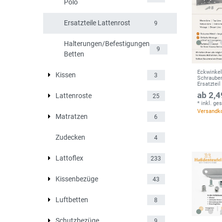
Polo
Ersatzteile Lattenrost
9
Halterungen/Befestigungen
9
Betten
Eckwinke
Kissen
3
Schrauben
Ersatzteil
ab 2,4
Lattenroste
25
*
inkl. ge
Versandk
Matratzen
6
Zudecken
4
Lattoflex
233
Kissenbezüge
43
Luftbetten
8
Schutzbezüge
9