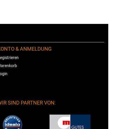
KONTO & ANMELDUNG
egistrieren
arenkorb
ogin
WIR SIND PARTNER VON: