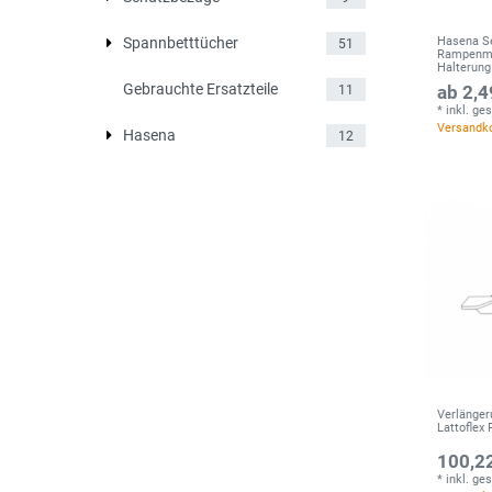
Hasena Se
Spannbetttücher
51
Rampenmu
Halterung
Gebrauchte Ersatzteile
ab 2,4
11
*
inkl. ge
Versandk
Hasena
12
Verlänger
Lattoflex
100,22
*
inkl. ge