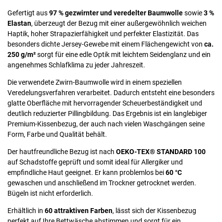
Gefertigt aus
97 % gezwirnter und veredelter Baumwolle
sowie
3 %
Elastan
, überzeugt der Bezug mit einer außergewöhnlich weichen
Haptik, hoher Strapazierfähigkeit und perfekter Elastizität. Das
besonders dichte Jersey-Gewebe mit einem Flächengewicht von
ca.
250 g/m²
sorgt für eine edle Optik mit leichtem Seidenglanz und ein
angenehmes Schlafklima zu jeder Jahreszeit.
Die verwendete Zwirn-Baumwolle wird in einem speziellen
Veredelungsverfahren verarbeitet. Dadurch entsteht eine besonders
glatte Oberfläche mit hervorragender Scheuerbeständigkeit und
deutlich reduzierter Pillingbildung. Das Ergebnis ist ein langlebiger
Premium-Kissenbezug, der auch nach vielen Waschgängen seine
Form, Farbe und Qualität behält.
Der hautfreundliche Bezug ist nach
OEKO-TEX® STANDARD 100
auf Schadstoffe geprüft und somit ideal für Allergiker und
empfindliche Haut geeignet. Er kann problemlos bei
60 °C
gewaschen und anschließend im Trockner getrocknet werden.
Bügeln ist nicht erforderlich.
Erhältlich in
60 attraktiven Farben
, lässt sich der Kissenbezug
perfekt auf Ihre Bettwäsche abstimmen und sorgt für ein