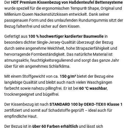
Der
HDT Premium Kissenbezug von Haßdenteufel Bettensysteme
wurde speziell für die ergonomischen Tempur® Shape, Original und
Millenium Queen Nackenstützkissen entwickelt. Dank seiner
passgenauen Form und des umlaufenden Rundumgummis sitzt der
Bezug faltenfrei und sicher auf dem Kissen.
Gefertigt aus
100 % hochwertiger kardierter Baumwolle
in
besonders dichter Single-Jersey-Qualität überzeugt der Bezug
durch seine angenehme Weichheit, hohe Strapazierfähigkeit und
hervorragende Formbeständigkeit. Das natürliche Material ist
atmungsaktiv, feuchtigkeitsregulierend und sorgt das ganze Jahr
über für ein angenehmes Schlafklima.
Mit einem Stoffgewicht von ca.
150 g/m²
bietet der Bezug eine
langlebige Qualität und bleibt auch nach vielen Waschgängen
farbecht sowie nahezu pillingfrei. Er ist bei
60 °C waschbar
,
trocknergeeignet und bügelfrei.
Der Kissenbezug ist nach
STANDARD 100 by OEKO-TEX® Klasse 1
zertifiziert und somit auf Schadstoffe geprüft – ideal auch für
empfindliche Haut.
Der Bezug ist in
über 60 Farben erhältlich
und lässt sich