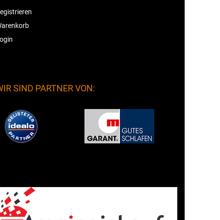
egistrieren
arenkorb
ogin
WIR SIND PARTNER VON: