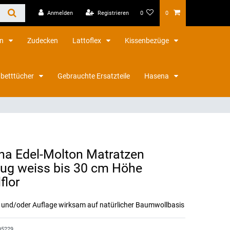
Anmelden
Registrieren
0
0
en
Zudecken
Lattoflex
Kissenbezüge
betttücher
Gebrauchte Ersatzteile
Hasena
na Edel-Molton Matratzen
ug weiss bis 30 cm Höhe
flor
 und/oder Auflage wirksam auf natürlicher Baumwollbasis
95229