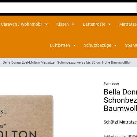
Caravan / Wohnmobil
Kissen
Lattenroste
Matratz
Luftbetten
Schutzbezüge
Spann
Bella Donna Edel-Molton Matratzen Schonbezug weiss bis 30 cm Höhe Baumwollflor
Formesse
Bella Don
Schonbez
Baumwoll
Schützt Matratze
Artikelnummer
NEW-