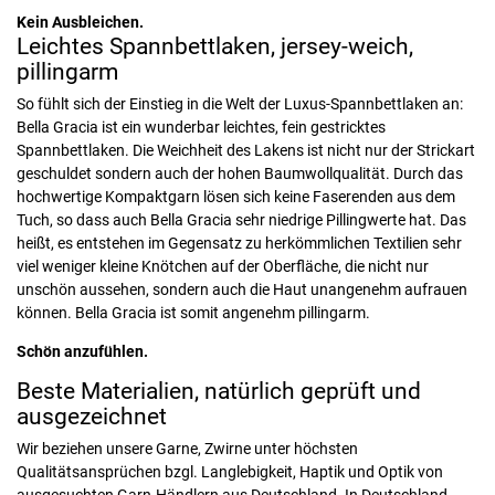
Kein Ausbleichen.
Leichtes Spannbettlaken, jersey-weich,
pillingarm
So fühlt sich der Einstieg in die Welt der Luxus-Spannbettlaken an:
Bella Gracia ist ein wunderbar leichtes, fein gestricktes
Spannbettlaken. Die Weichheit des Lakens ist nicht nur der Strickart
geschuldet sondern auch der hohen Baumwollqualität. Durch das
hochwertige Kompaktgarn lösen sich keine Faserenden aus dem
Tuch, so dass auch Bella Gracia sehr niedrige Pillingwerte hat. Das
heißt, es entstehen im Gegensatz zu herkömmlichen Textilien sehr
viel weniger kleine Knötchen auf der Oberfläche, die nicht nur
unschön aussehen, sondern auch die Haut unangenehm aufrauen
können. Bella Gracia ist somit angenehm pillingarm.
Schön anzufühlen.
Beste Materialien, natürlich geprüft und
ausgezeichnet
Wir beziehen unsere Garne, Zwirne unter höchsten
Qualitätsansprüchen bzgl. Langlebigkeit, Haptik und Optik von
ausgesuchten Garn-Händlern aus Deutschland. In Deutschland