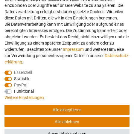
einzubinden oder Zugriffe auf unsere Website zu analysieren. Die
Datenverarbeitung erfolgt erst durch gesetzte Cookies. Wir teilen
diese Daten mit Dritten, die wir in den Einstellungen benennen.
Die Datenverarbeitung kann mit Einwilligung oder aufgrund eines
berechtigten Interesses erfolgen. Die Zustimmung kann erteilt oder
abgelehnt werden. Es besteht das Recht, nicht einzuwilligen und die
Einwilligung zu einem späteren Zeitpunkt zu ändern oder zu
widerrufen. Beachten Sie unser
Impressum
und weitere Hinweise
zur Verwendung personenbezogener Daten in unserer
Daten­schutz­
erklärung
.
Essenziell
Statistik
PayPal
Funktional
Weitere Einstellungen
Folgen Sie uns auch auf:
Geprüfte Sicherheit:
Alle akzeptieren
Alle ablehnen
© Copyright 2026 Haßdenteufel Bettensysteme. Alle Rechte vorbehalten.
Auswahl akzeptieren