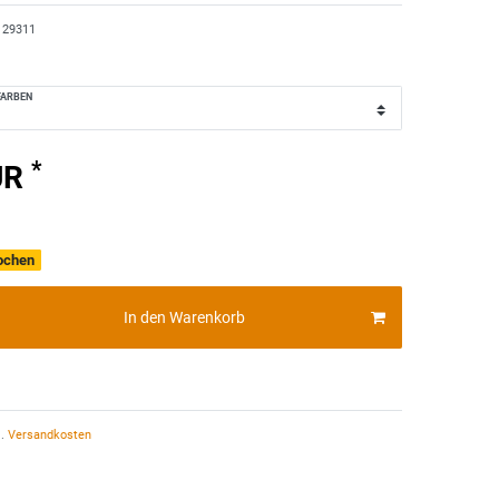
129311
FARBEN
*
UR
Wochen
In den Warenkorb
.
Versandkosten