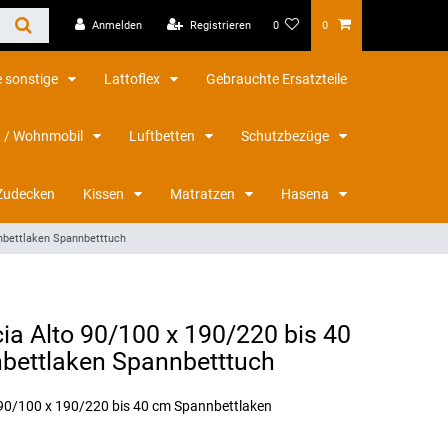
Anmelden
Registrieren
0
0
 sonstige
Lattoflex
Gebrauchte Ersatzteile
 / Wohnmobil
Luftbetten
Schutzbezüge
Zudecken
Kissen
Matratzen
Hasena
nnbettlaken Spannbetttuch
cia Alto 90/100 x 190/220 bis 40
bettlaken Spannbetttuch
o 90/100 x 190/220 bis 40 cm Spannbettlaken