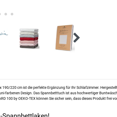
x 190/220 cm ist die perfekte Ergänzung für Ihr Schlafzimmer. Hergestel
m uni-farbenen Design. Das Spannbetttuch ist aus hochwertiger Buntwäsc
D 100 by OEKO-TEX können Sie sicher sein, dass dieses Produkt frei von 
us-Spannbettlaken!