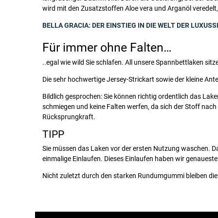
wird mit den Zusatzstoffen Aloe vera und Arganöl veredelt
BELLA GRACIA: DER EINSTIEG IN DIE WELT DER LUXU
Für immer ohne Falten…
..egal wie wild Sie schlafen. All unsere Spannbettlaken s
Die sehr hochwertige Jersey-Strickart sowie der kleine Ant
Bildlich gesprochen: Sie können richtig ordentlich das La
schmiegen und keine Falten werfen, da sich der Stoff na
Rücksprungkraft.
TIPP
Sie müssen das Laken vor der ersten Nutzung waschen. Das
einmalige Einlaufen. Dieses Einlaufen haben wir genaueste
Nicht zuletzt durch den starken Rundumgummi bleiben die S