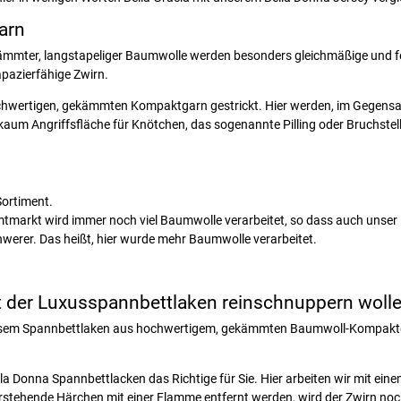
arn
ekämmter, langstapeliger Baumwolle werden besonders gleichmäßige und f
rapazierfähige Zwirn.
hwertigen, gekämmten Kompaktgarn gestrickt. Hier werden, im Gegensat
kaum Angriffsfläche für Knötchen, das sogenannte Pilling oder Bruchstel
Sortiment.
mtmarkt wird immer noch viel Baumwolle verarbeitet, so dass auch unser 
chwerer. Das heißt, hier wurde mehr Baumwolle verarbeitet.
t der Luxusspannbettlaken reinschnuppern wollen
Mit diesem Spannbettlaken aus hochwertigem, gekämmten Baumwoll-Kompaktg
la Donna Spannbettlacken das Richtige für Sie. Hier arbeiten wir mit ei
rstehende Härchen mit einer Flamme entfernt werden, wird der Zwirn noc