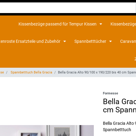
Kissenbezüge passend für Tempur Kissen
Kissenbezüge
tenroste Ersatzteile und Zubehör
Spannbetttücher
Caravan
sse
Spannbetttuch Bella Gracia
Bella Gracia Alto 90/100 x 190/220 bis 40 cm Spa
Formesse
Bella Gra
cm Spann
Bella Gracia Alt
Spannbetttuch