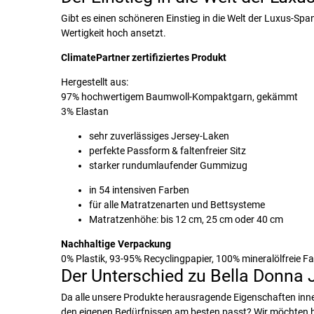
Gibt es einen schöneren Einstieg in die Welt der Luxus-Span
Wertigkeit hoch ansetzt.
ClimatePartner zertifiziertes Produkt
Hergestellt aus:
97% hochwertigem Baumwoll-Kompaktgarn, gekämmt
3% Elastan
sehr zuverlässiges Jersey-Laken
perfekte Passform & faltenfreier Sitz
starker rundumlaufender Gummizug
in 54 intensiven Farben
für alle Matratzenarten und Bettsysteme
Matratzenhöhe: bis 12 cm, 25 cm oder 40 cm
Nachhaltige Verpackung
0% Plastik, 93-95% Recyclingpapier, 100% mineralölfreie Fa
Der Unterschied zu Bella Donna 
Da alle unsere Produkte herausragende Eigenschaften inne
den eigenen Bedürfnissen am besten passt? Wir möchten hi