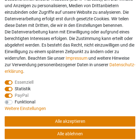
und Anzeigen zu personalisieren, Medien von Drittanbietern
einzubinden oder Zugriffe auf unsere Website zu analysieren. Die
Datenverarbeitung erfolgt erst durch gesetzte Cookies. Wir teilen
diese Daten mit Dritten, die wir in den Einstellungen benennen.
Die Datenverarbeitung kann mit Einwilligung oder aufgrund eines
berechtigten Interesses erfolgen. Die Zustimmung kann erteilt oder
abgelehnt werden. Es besteht das Recht, nicht einzuwilligen und die
Einwilligung zu einem späteren Zeitpunkt zu ändern oder zu
widerrufen. Beachten Sie unser
Impressum
und weitere Hinweise
zur Verwendung personenbezogener Daten in unserer
Daten­schutz­
erklärung
.
Essenziell
Statistik
PayPal
Funktional
Weitere Einstellungen
Folgen Sie uns auch auf:
Geprüfte Sicherheit:
Alle akzeptieren
Alle ablehnen
© Copyright 2026 Haßdenteufel Bettensysteme. Alle Rechte vorbehalten.